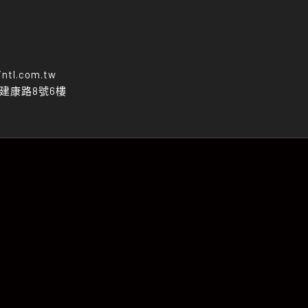
intl.com.tw
區建康路8號6樓