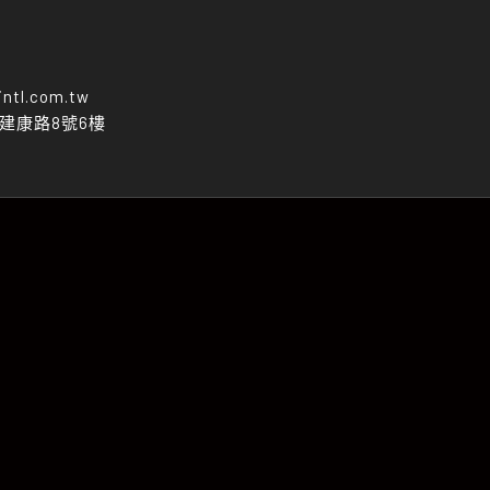
intl.com.tw
區建康路8號6樓