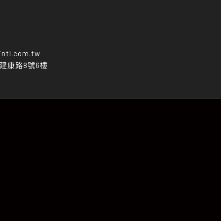
intl.com.tw
區建康路8號6樓